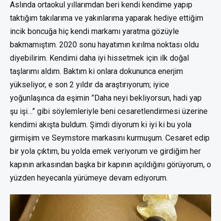
Aslında ortaokul yıllarımdan beri kendi kendime yapıp
taktığım takılarıma ve yakınlarıma yaparak hediye ettiğim
incik boncuğa hiç kendi markamı yaratma gözüyle
bakmamıştım. 2020 sonu hayatımın kırılma noktası oldu
diyebilirim. Kendimi daha iyi hissetmek için ilk doğal
taşlarımı aldım. Baktım ki onlara dokununca enerjim
yükseliyor, e son 2 yıldır da araştırıyorum; iyice
yoğunlaşınca da eşimin ”Daha neyi bekliyorsun, hadi yap
şu işi…” gibi söylemleriyle beni cesaretlendirmesi üzerine
kendimi akışta buldum. Şimdi diyorum ki iyi ki bu yola
girmişim ve Seymstore markasını kurmuşum. Cesaret edip
bir yola çıktım, bu yolda emek veriyorum ve girdiğim her
kapının arkasından başka bir kapının açıldığını görüyorum, o
yüzden heyecanla yürümeye devam ediyorum.