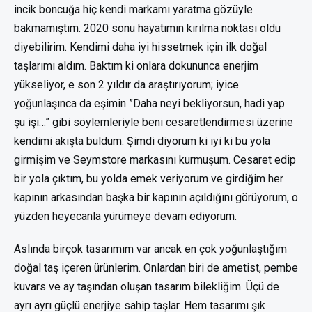
incik boncuğa hiç kendi markamı yaratma gözüyle
bakmamıştım. 2020 sonu hayatımın kırılma noktası oldu
diyebilirim. Kendimi daha iyi hissetmek için ilk doğal
taşlarımı aldım. Baktım ki onlara dokununca enerjim
yükseliyor, e son 2 yıldır da araştırıyorum; iyice
yoğunlaşınca da eşimin ”Daha neyi bekliyorsun, hadi yap
şu işi…” gibi söylemleriyle beni cesaretlendirmesi üzerine
kendimi akışta buldum. Şimdi diyorum ki iyi ki bu yola
girmişim ve Seymstore markasını kurmuşum. Cesaret edip
bir yola çıktım, bu yolda emek veriyorum ve girdiğim her
kapının arkasından başka bir kapının açıldığını görüyorum, o
yüzden heyecanla yürümeye devam ediyorum.
Aslında birçok tasarımım var ancak en çok yoğunlaştığım
doğal taş içeren ürünlerim. Onlardan biri de ametist, pembe
kuvars ve ay taşından oluşan tasarım bilekliğim. Üçü de
ayrı ayrı güçlü enerjiye sahip taşlar. Hem tasarımı şık