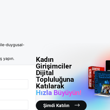
-ile-duygusal-
Kadın
ş yapın.
Girişimciler
Dijital
Topluluğuna
Katılarak
Hızla Büyüyün!
Şimdi Katılın