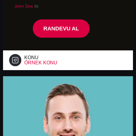
ile
John Doe
RANDEVU AL
KONU
ÖRNEK KONU