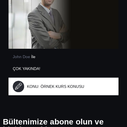
John Doe
İle
ÇOK YAKINDA!
KONU:
ÖRNEK KURS KONUSU
Bültenimize abone olun ve