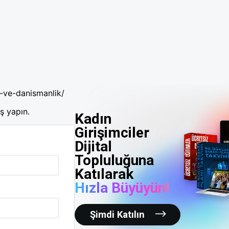
k-ve-danismanlik/
ş yapın.
Kadın
Girişimciler
Dijital
Topluluğuna
Katılarak
Hızla Büyüyün!
Şimdi Katılın