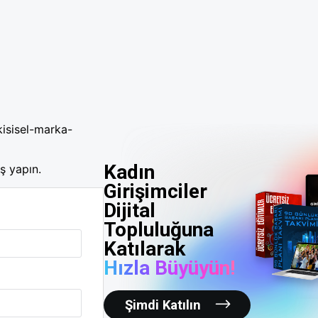
kisisel-marka-
Kadın
ş yapın.
Girişimciler
Dijital
Topluluğuna
Katılarak
Hızla Büyüyün!
Şimdi Katılın