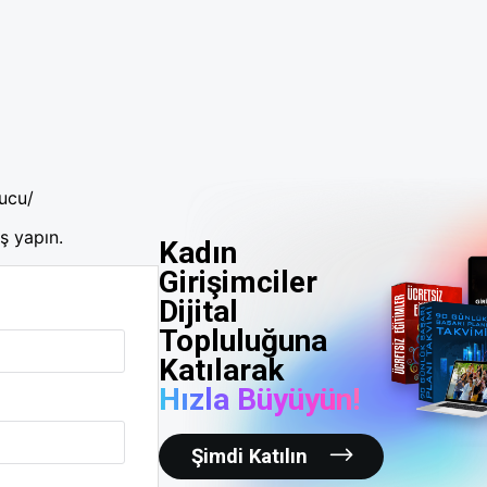
gucu/
ş yapın.
Kadın
Girişimciler
Dijital
Topluluğuna
Katılarak
Hızla Büyüyün!
Şimdi Katılın