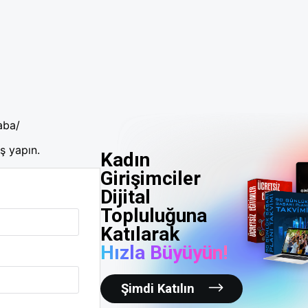
aba/
ş yapın.
Kadın
Girişimciler
Dijital
Topluluğuna
Katılarak
Hızla Büyüyün!
Şimdi Katılın