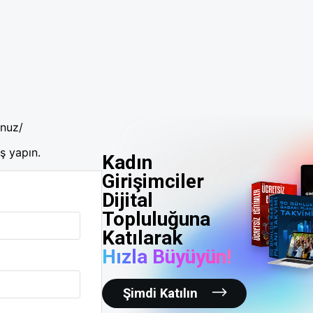
unuz/
ş yapın.
Kadın
Girişimciler
Dijital
Topluluğuna
Katılarak
Hızla Büyüyün!
Şimdi Katılın