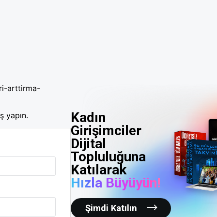
ri-arttirma-
Kadın
ş yapın.
Girişimciler
Dijital
Topluluğuna
Katılarak
Hızla Büyüyün!
Şimdi Katılın